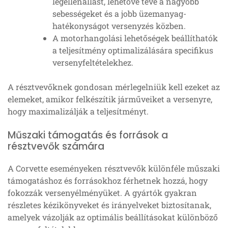
légellenállást, lehetővé téve a nagyobb
sebességeket és a jobb üzemanyag-
hatékonyságot versenyzés közben.
A motorhangolási lehetőségek beállíthatók
a teljesítmény optimalizálására specifikus
versenyfeltételekhez.
A résztvevőknek gondosan mérlegelniük kell ezeket az
elemeket, amikor felkészítik járműveiket a versenyre,
hogy maximalizálják a teljesítményt.
Műszaki támogatás és források a
résztvevők számára
A Corvette eseményeken résztvevők különféle műszaki
támogatáshoz és forrásokhoz férhetnek hozzá, hogy
fokozzák versenyélményüket. A gyártók gyakran
részletes kézikönyveket és irányelveket biztosítanak,
amelyek vázolják az optimális beállításokat különböző