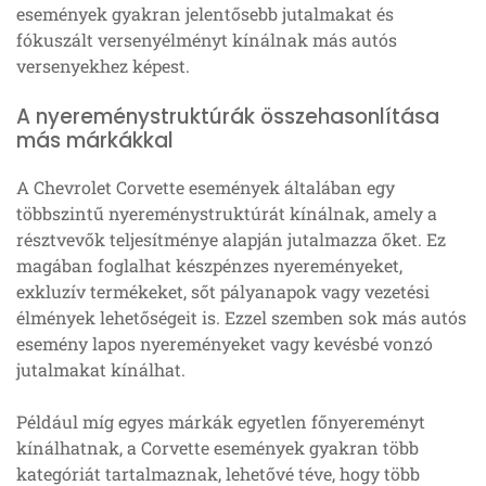
események gyakran jelentősebb jutalmakat és
fókuszált versenyélményt kínálnak más autós
versenyekhez képest.
A nyereménystruktúrák összehasonlítása
más márkákkal
A Chevrolet Corvette események általában egy
többszintű nyereménystruktúrát kínálnak, amely a
résztvevők teljesítménye alapján jutalmazza őket. Ez
magában foglalhat készpénzes nyereményeket,
exkluzív termékeket, sőt pályanapok vagy vezetési
élmények lehetőségeit is. Ezzel szemben sok más autós
esemény lapos nyereményeket vagy kevésbé vonzó
jutalmakat kínálhat.
Például míg egyes márkák egyetlen főnyereményt
kínálhatnak, a Corvette események gyakran több
kategóriát tartalmaznak, lehetővé téve, hogy több