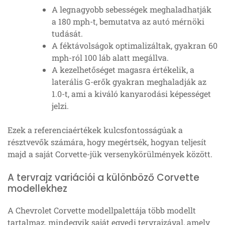
A legnagyobb sebességek meghaladhatják
a 180 mph-t, bemutatva az autó mérnöki
tudását.
A féktávolságok optimalizáltak, gyakran 60
mph-ról 100 láb alatt megállva.
A kezelhetőséget magasra értékelik, a
laterális G-erők gyakran meghaladják az
1.0-t, ami a kiváló kanyarodási képességet
jelzi.
Ezek a referenciaértékek kulcsfontosságúak a
résztvevők számára, hogy megértsék, hogyan teljesít
majd a saját Corvette-jük versenykörülmények között.
A tervrajz variációi a különböző Corvette
modellekhez
A Chevrolet Corvette modellpalettája több modellt
tartalmaz, mindegyik saját egyedi tervrajzával, amely