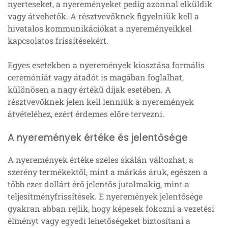
nyerteseket, a nyereményeket pedig azonnal elküldik
vagy átvehetők. A résztvevőknek figyelniük kell a
hivatalos kommunikációkat a nyereményeikkel
kapcsolatos frissítésekért.
Egyes esetekben a nyeremények kiosztása formális
ceremóniát vagy átadót is magában foglalhat,
különösen a nagy értékű díjak esetében. A
résztvevőknek jelen kell lenniük a nyeremények
átvételéhez, ezért érdemes előre tervezni.
A nyeremények értéke és jelentősége
A nyeremények értéke széles skálán változhat, a
szerény termékektől, mint a márkás áruk, egészen a
több ezer dollárt érő jelentős jutalmakig, mint a
teljesítményfrissítések. E nyeremények jelentősége
gyakran abban rejlik, hogy képesek fokozni a vezetési
élményt vagy egyedi lehetőségeket biztosítani a