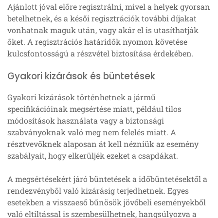
Ajánlott jóval előre regisztrálni, mivel a helyek gyorsan
betelhetnek, és a késői regisztrációk további díjakat
vonhatnak maguk után, vagy akár el is utasíthatják
őket. A regisztrációs határidők nyomon követése
kulcsfontosságú a részvétel biztosítása érdekében.
Gyakori kizárások és büntetések
Gyakori kizárások történhetnek a jármű
specifikációinak megsértése miatt, például tilos
módosítások használata vagy a biztonsági
szabványoknak való meg nem felelés miatt. A
résztvevőknek alaposan át kell nézniük az esemény
szabályait, hogy elkerüljék ezeket a csapdákat.
A megsértésekért járó büntetések a időbüntetésektől a
rendezvényből való kizárásig terjedhetnek. Egyes
esetekben a visszaeső bűnösök jövőbeli eseményekből
való eltiltással is szembesülhetnek, hangsúlyozva a