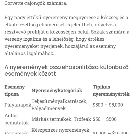
Corvette-rajongók számára.
Egy nagy értékű nyeremény megnyerése a készség és a
elkötelezettség elismerését is jelentheti, növelve a
résztvevő profilját a közösségen belül. Sokak számára a
verseny izgalma és a lehetőség, hogy értékes
nyereményeket nyerjenek, hozzájárul az esemény
általános izgalmához.
A nyeremények összehasonlítása különböző
események között
Esemény
Tipikus
Nyereménykategóriák
típusa
nyereményérték
Teljesítményalkatrészek,
Pályanapok
$500 – $5,000
Pályaélmények
Autós
Márkás termékek, Trófeák
$50 – $500
bemutatók
Készpénzes nyeremények,
Versenyek
$1,000 – $10,000