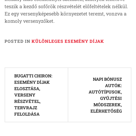
teszik a kezdő sofőrök részvételét előfeltételek nélkül.
Ez egy versenyképesebb környezetet teremt, vonzva a
komoly versenyzőket.
POSTED IN
KÜLÖNLEGES ESEMÉNY DÍJAK
Post
BUGATTI CHIRON:
navigation
NAPI BÓNUSZ
ESEMÉNY DÍJAK
AUTÓK:
ELOSZTÁSA,
AUTÓTÍPUSOK,
VERSENY
GYŰJTÉSI
RÉSZVÉTEL,
MÓDSZEREK,
TERVRAJZ
ELÉRHETŐSÉG
FELOLDÁSA