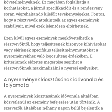
követelményeknek. Ez magában foglalhatja a
korhatárokat, a jármű specifikációit és a rendezvény
során végrehajtandó kijelölt tevékenységeket. Fontos,
hogy a résztvevők áttekintsék az egyes események
szabályait, mivel ezek jelentősen eltérhetnek.
Ezen kívül egyes események megkövetelhetik a
résztvevőktől, hogy teljesítsenek bizonyos kihívásokat
vagy elérjenek specifikus teljesítménymutatókat a
nyereményekhez való jogosultság érdekében. E
kritériumok előzetes megértése segíthet a
résztvevőknek maximalizálni a nyerési esélyeiket.
A nyeremények kiosztásának idővonala és
folyamata
A nyeremények kiosztásának idővonala általában
közvetlenül az esemény befejezése után történik. A
szervezők általában néhány napon belül bejelentik a