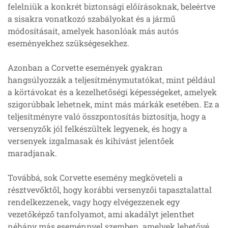
felelniük a konkrét biztonsági előírásoknak, beleértve
a sisakra vonatkozó szabályokat és a jármű
módosításait, amelyek hasonlóak más autós
eseményekhez szükségesekhez.
Azonban a Corvette események gyakran
hangsúlyozzák a teljesítménymutatókat, mint például
a körtávokat és a kezelhetőségi képességeket, amelyek
szigorúbbak lehetnek, mint más márkák esetében. Ez a
teljesítményre való összpontosítás biztosítja, hogy a
versenyzők jól felkészültek legyenek, és hogy a
versenyek izgalmasak és kihívást jelentőek
maradjanak.
Továbbá, sok Corvette esemény megköveteli a
résztvevőktől, hogy korábbi versenyzői tapasztalattal
rendelkezzenek, vagy hogy elvégezzenek egy
vezetőképző tanfolyamot, ami akadályt jelenthet
néhány más eseménnyel szemben, amelyek lehetővé