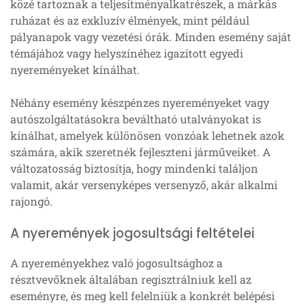
közé tartoznak a teljesítményalkatrészek, a márkás
ruházat és az exkluzív élmények, mint például
pályanapok vagy vezetési órák. Minden esemény saját
témájához vagy helyszínéhez igazított egyedi
nyereményeket kínálhat.
Néhány esemény készpénzes nyereményeket vagy
autószolgáltatásokra beváltható utalványokat is
kínálhat, amelyek különösen vonzóak lehetnek azok
számára, akik szeretnék fejleszteni járműveiket. A
változatosság biztosítja, hogy mindenki találjon
valamit, akár versenyképes versenyző, akár alkalmi
rajongó.
A nyeremények jogosultsági feltételei
A nyereményekhez való jogosultsághoz a
résztvevőknek általában regisztrálniuk kell az
eseményre, és meg kell felelniük a konkrét belépési