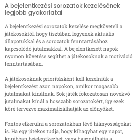
A bejelentkezési sorozatok kezelésének
legjobb gyakorlatai
A bejelentkezési sorozatok kezelése megköveteli a
játékosoktól, hogy tisztában legyenek aktuális
állapotukkal és a sorozatok fenntartásához
kapcsolódó jutalmakkal. A bejelentkezett napok
nyomon követése segíthet a játékosoknak a motiváció
fenntartásában.
A játékosoknak prioritásként kell kezelniük a
bejelentkezést azon napokon, amikor magasabb
jutalmakat kínálnak. Sok játék fokozatosan növekvő
jutalmakat kínál a hosszabb sorozatokért, így ezek
köré tervezve maximalizálhatják az előnyöket.
Fontos elkerülni a sorozatokban lévő hiányosságokat
is. Ha egy játékos tudja, hogy kihagyhat egy napot,
korábban bejelentkezhet, vagy használhatja a