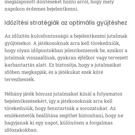
megalapozott döntéseket hozni arról, hogy mely
napokon érdemes bejelentkezni.
Időzítési stratégiák az optimális gyűjtéshez
Az időzítés kulcsfontosságú a bejelentkezési jutalmak
gyűjtésekor. A játékosoknak arra kell törekedniük,
hogy olyan időpontokban jelentkezzenek be, amikor a
jutalmak visszaállnak, gyakran éjfélkor vagy tervezett
karbantartás alatt. Ez biztosítja, hogy a jutalmaikat
időben megkapják, és a játékukat ezek köré
tervezhessék.
Néhány játék bónusz jutalmakat kínál a folyamatos
bejelentkezésekért, így a játékosoknak arra kell
törekedniük, hogy fenntartsák a sorozatukat. Az
emlékeztetők beállítása segíthet biztosítani, hogy ne
hagyjanak ki egy napot, különösen a forgalmas
időszakokban.