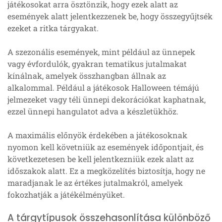
játékosokat arra ösztönzik, hogy ezek alatt az
események alatt jelentkezzenek be, hogy összegyűjtsék
ezeket a ritka tárgyakat.
A szezonális események, mint például az ünnepek
vagy évfordulók, gyakran tematikus jutalmakat
kínálnak, amelyek összhangban állnak az
alkalommal. Például a játékosok Halloween témájú
jelmezeket vagy téli ünnepi dekorációkat kaphatnak,
ezzel ünnepi hangulatot adva a készletükhöz.
A maximális előnyök érdekében a játékosoknak
nyomon kell követniük az események időpontjait, és
következetesen be kell jelentkezniük ezek alatt az
időszakok alatt. Ez a megközelítés biztosítja, hogy ne
maradjanak le az értékes jutalmakról, amelyek
fokozhatják a játékélményüket.
A tárgytípusok összehasonlítása különböző