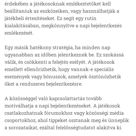
érdekében a játékosoknak emlékeztetőket kell
beállítaniuk az eszközeiken, vagy használhatják a
játékbeli értesítéseket. Ez segít egy rutin
kialakításában, megkönnyítve a napi bejelentkezés
emlékezését.
Egy másik hatékony stratégia, ha minden nap
ugyanabban az időben jelentkeznek be. Ez szokássá
válik, és csökkenti a felejtés esélyét. A játékosok
emellett ellenőrizhetik, hogy vannak-e speciális
események vagy bónuszok, amelyek ösztönözhetik
őket a rendszeres bejelentkezésre.
A közösséggel való kapcsolattartás tovább
motiválhatja a napi bejelentkezéseket. A játékosok
csatlakozhatnak fórumokhoz vagy közösségi média
csoportokhoz, ahol tippeket osztanak meg és ünneplik
a sorozataikat, ezáltal felelősségtudatot alakítva ki.