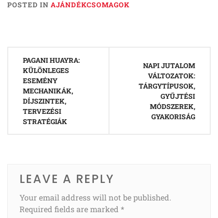
POSTED IN
AJÁNDÉKCSOMAGOK
Post
PAGANI HUAYRA:
navigation
NAPI JUTALOM
KÜLÖNLEGES
VÁLTOZATOK:
ESEMÉNY
TÁRGYTÍPUSOK,
MECHANIKÁK,
GYŰJTÉSI
DÍJSZINTEK,
MÓDSZEREK,
TERVEZÉSI
GYAKORISÁG
STRATÉGIÁK
LEAVE A REPLY
Your email address will not be published.
Required fields are marked
*