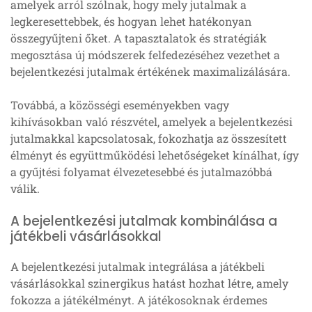
amelyek arról szólnak, hogy mely jutalmak a
legkeresettebbek, és hogyan lehet hatékonyan
összegyűjteni őket. A tapasztalatok és stratégiák
megosztása új módszerek felfedezéséhez vezethet a
bejelentkezési jutalmak értékének maximalizálására.
Továbbá, a közösségi eseményekben vagy
kihívásokban való részvétel, amelyek a bejelentkezési
jutalmakkal kapcsolatosak, fokozhatja az összesített
élményt és együttműködési lehetőségeket kínálhat, így
a gyűjtési folyamat élvezetesebbé és jutalmazóbbá
válik.
A bejelentkezési jutalmak kombinálása a
játékbeli vásárlásokkal
A bejelentkezési jutalmak integrálása a játékbeli
vásárlásokkal szinergikus hatást hozhat létre, amely
fokozza a játékélményt. A játékosoknak érdemes