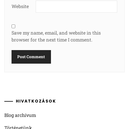
Website
Save my name, email, and website in this
browser for the next time I comment.
HIVATKOZÁSOK
Blog archívum
Történetünk