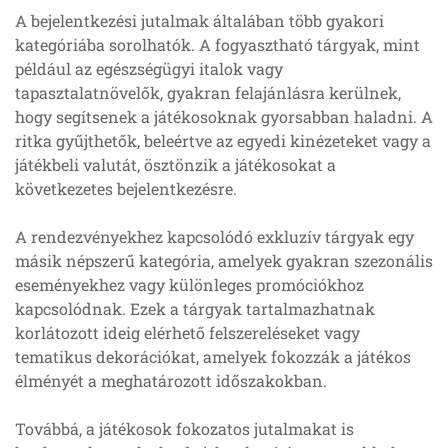
A bejelentkezési jutalmak általában több gyakori
kategóriába sorolhatók. A fogyasztható tárgyak, mint
például az egészségügyi italok vagy
tapasztalatnövelők, gyakran felajánlásra kerülnek,
hogy segítsenek a játékosoknak gyorsabban haladni. A
ritka gyűjthetők, beleértve az egyedi kinézeteket vagy a
játékbeli valutát, ösztönzik a játékosokat a
következetes bejelentkezésre.
A rendezvényekhez kapcsolódó exkluzív tárgyak egy
másik népszerű kategória, amelyek gyakran szezonális
eseményekhez vagy különleges promóciókhoz
kapcsolódnak. Ezek a tárgyak tartalmazhatnak
korlátozott ideig elérhető felszereléseket vagy
tematikus dekorációkat, amelyek fokozzák a játékos
élményét a meghatározott időszakokban.
Továbbá, a játékosok fokozatos jutalmakat is