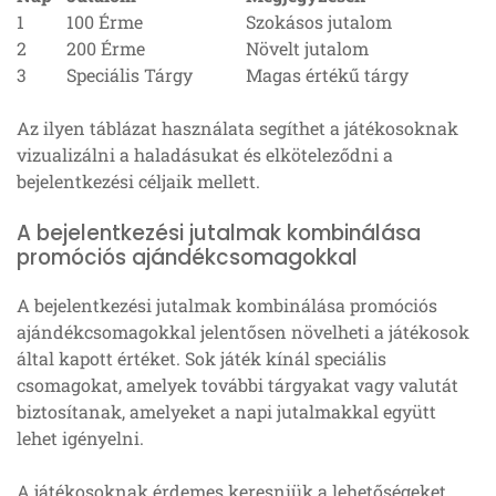
1
100 Érme
Szokásos jutalom
2
200 Érme
Növelt jutalom
3
Speciális Tárgy
Magas értékű tárgy
Az ilyen táblázat használata segíthet a játékosoknak
vizualizálni a haladásukat és elköteleződni a
bejelentkezési céljaik mellett.
A bejelentkezési jutalmak kombinálása
promóciós ajándékcsomagokkal
A bejelentkezési jutalmak kombinálása promóciós
ajándékcsomagokkal jelentősen növelheti a játékosok
által kapott értéket. Sok játék kínál speciális
csomagokat, amelyek további tárgyakat vagy valutát
biztosítanak, amelyeket a napi jutalmakkal együtt
lehet igényelni.
A játékosoknak érdemes keresniük a lehetőségeket,