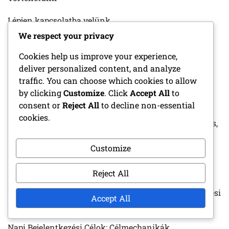
Lépjen kapcsolatba velünk
We respect your privacy
Cookies help us improve your experience,
LEGUTÓBBI BEJEGYZÉSEK
deliver personalized content, and analyze
traffic. You can choose which cookies to allow
Napi Jutalom Változatok: Tárgytípusok, Gyűjtési
by clicking
Customize
. Click
Accept All
to
módszerek, Gyakoriság
consent or
Reject All
to decline non-essential
cookies.
Bejelentkezési Jutalom Mechanikák: Jutalom elosztás,
Tárgytípusok, Gyűjtési stratégiák
Customize
Pagani Huayra: Különleges esemény mechanikák,
Díjszintek, Tervezési stratégiák
Reject All
Napi Bejelentkezési Jutalmak: Bónusz tárgyak, Gyűjtési
Accept All
gyakoriság, Jutalom szintek
Napi Bejelentkezési Célok: Célmechanikák,