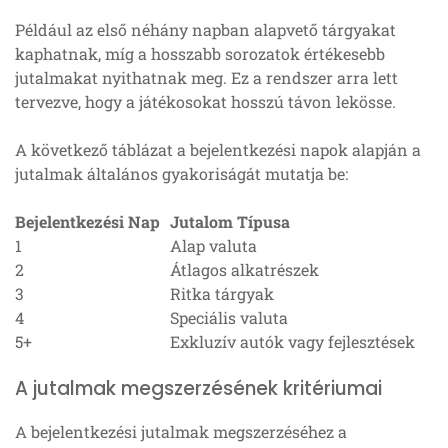
Például az első néhány napban alapvető tárgyakat
kaphatnak, míg a hosszabb sorozatok értékesebb
jutalmakat nyithatnak meg. Ez a rendszer arra lett
tervezve, hogy a játékosokat hosszú távon lekösse.
A következő táblázat a bejelentkezési napok alapján a
jutalmak általános gyakoriságát mutatja be:
Bejelentkezési Nap
Jutalom Típusa
1
Alap valuta
2
Átlagos alkatrészek
3
Ritka tárgyak
4
Speciális valuta
5+
Exkluzív autók vagy fejlesztések
A jutalmak megszerzésének kritériumai
A bejelentkezési jutalmak megszerzéséhez a