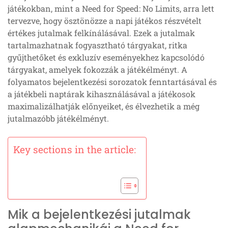
játékokban, mint a Need for Speed: No Limits, arra lett
tervezve, hogy ösztönözze a napi játékos részvételt
értékes jutalmak felkínálásával. Ezek a jutalmak
tartalmazhatnak fogyasztható tárgyakat, ritka
gyűjthetőket és exkluzív eseményekhez kapcsolódó
tárgyakat, amelyek fokozzák a játékélményt. A
folyamatos bejelentkezési sorozatok fenntartásával és
a játékbeli naptárak kihasználásával a játékosok
maximalizálhatják előnyeiket, és élvezhetik a még
jutalmazóbb játékélményt.
Key sections in the article:
Mik a bejelentkezési jutalmak