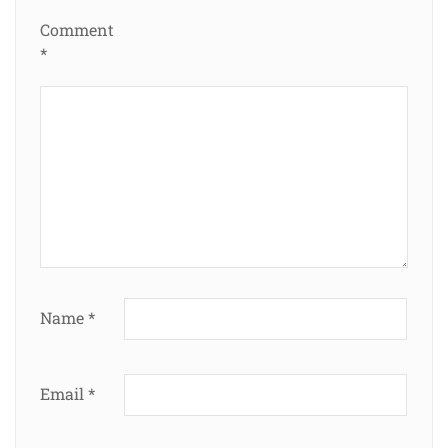
Comment
*
Name
*
Email
*