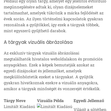
Például egy olyan tárgy, amelyet egy jelentős évforduló
megünneplésére adtak ki, olyan dizájnelemeket
tartalmazhat, amelyek tükrözik a márka fejlődését az
évek során. Az ilyen történelmi kapcsolatok gyakran
rezonálnak a gyűjtőkkel, így ezek a tárgyak többek,
mint egyszerű gyűjthető darabok.
A tárgyak vizuális ábrázolása
Az exkluzív tárgyak vizuális ábrázolásai
megtalálhatók hivatalos weboldalakon és promóciós
anyagokban. Ezek a képek bemutatják azokat az
egyedi dizájnokat és jellemzőket, amelyek
megkülönböztetik ezeket a tárgyakat. A gyűjtők
gyakran hivatkoznak ezekre a vizuális anyagokra,
amikor a tárgyak minőségét és vonzerejét értékelik.
Tárgy Neve
Vizuális Példa
Egyedi Jellemző
Limitált Kiadású
Világít a sötétben