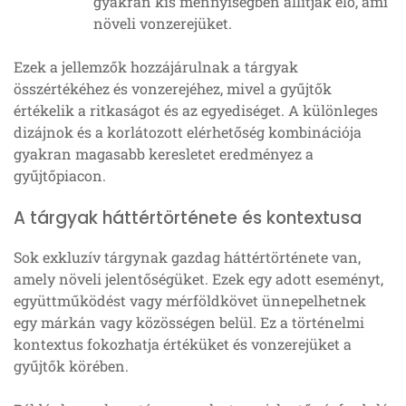
gyakran kis mennyiségben állítják elő, ami
növeli vonzerejüket.
Ezek a jellemzők hozzájárulnak a tárgyak
összértékéhez és vonzerejéhez, mivel a gyűjtők
értékelik a ritkaságot és az egyediséget. A különleges
dizájnok és a korlátozott elérhetőség kombinációja
gyakran magasabb keresletet eredményez a
gyűjtőpiacon.
A tárgyak háttértörténete és kontextusa
Sok exkluzív tárgynak gazdag háttértörténete van,
amely növeli jelentőségüket. Ezek egy adott eseményt,
együttműködést vagy mérföldkövet ünnepelhetnek
egy márkán vagy közösségen belül. Ez a történelmi
kontextus fokozhatja értéküket és vonzerejüket a
gyűjtők körében.