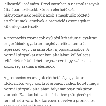
lelkesedők számára. Ezzel szemben a normál tárgyak
általában szélesebb körben elérhetők, és
hiányozhatnak belőlük azok a megkülönböztető
attribútumok, amelyek a promóciós csomagokat
különlegessé teszik.
A promóciós csomagok gyűjtési kritériumai gyakran
szigorúbbak, gyakran megkövetelik a konkrét
lépéseket vagy vásárlásokat a jogosultsághoz. A
normál tárgyakat azonban általában különleges
feltételek nélkül lehet megszerezni, így szélesebb
közönség számára elérhetők.
A promóciós csomagok elérhetősége gyakran
időkorlátos vagy konkrét eseményekhez kötött, míg a
normál tárgyak általában folyamatosan raktáron
vannak. Ez a korlátozott elérhetőség sürgősséget
teremthet a vásárlók körében, növelve a promóciós
csomagok iránti keresletet.