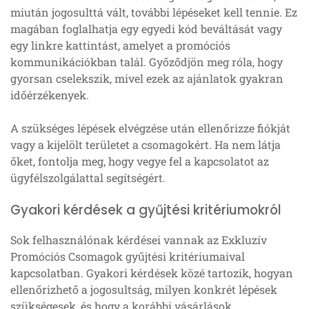
miután jogosulttá vált, további lépéseket kell tennie. Ez
magában foglalhatja egy egyedi kód beváltását vagy
egy linkre kattintást, amelyet a promóciós
kommunikációkban talál. Győződjön meg róla, hogy
gyorsan cselekszik, mivel ezek az ajánlatok gyakran
időérzékenyek.
A szükséges lépések elvégzése után ellenőrizze fiókját
vagy a kijelölt területet a csomagokért. Ha nem látja
őket, fontolja meg, hogy vegye fel a kapcsolatot az
ügyfélszolgálattal segítségért.
Gyakori kérdések a gyűjtési kritériumokról
Sok felhasználónak kérdései vannak az Exkluzív
Promóciós Csomagok gyűjtési kritériumaival
kapcsolatban. Gyakori kérdések közé tartozik, hogyan
ellenőrizhető a jogosultság, milyen konkrét lépések
szükségesek, és hogy a korábbi vásárlások