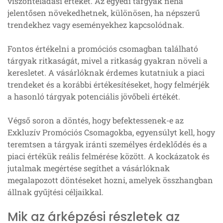
viszonteladási értéket. Az egyedi tárgyak néha
jelentősen növekedhetnek, különösen, ha népszerű
trendekhez vagy eseményekhez kapcsolódnak.
Fontos értékelni a promóciós csomagban található
tárgyak ritkaságát, mivel a ritkaság gyakran növeli a
keresletet. A vásárlóknak érdemes kutatniuk a piaci
trendeket és a korábbi értékesítéseket, hogy felmérjék
a hasonló tárgyak potenciális jövőbeli értékét.
Végső soron a döntés, hogy befektessenek-e az
Exkluzív Promóciós Csomagokba, egyensúlyt kell, hogy
teremtsen a tárgyak iránti személyes érdeklődés és a
piaci értékük reális felmérése között. A kockázatok és
jutalmak megértése segíthet a vásárlóknak
megalapozott döntéseket hozni, amelyek összhangban
állnak gyűjtési céljaikkal.
Mik az árképzési részletek az