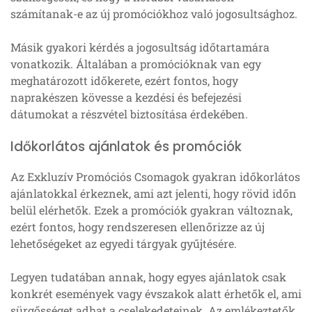
számítanak-e az új promóciókhoz való jogosultsághoz.
Másik gyakori kérdés a jogosultság időtartamára
vonatkozik. Általában a promócióknak van egy
meghatározott időkerete, ezért fontos, hogy
naprakészen kövesse a kezdési és befejezési
dátumokat a részvétel biztosítása érdekében.
Időkorlátos ajánlatok és promóciók
Az Exkluzív Promóciós Csomagok gyakran időkorlátos
ajánlatokkal érkeznek, ami azt jelenti, hogy rövid időn
belül elérhetők. Ezek a promóciók gyakran változnak,
ezért fontos, hogy rendszeresen ellenőrizze az új
lehetőségeket az egyedi tárgyak gyűjtésére.
Legyen tudatában annak, hogy egyes ajánlatok csak
konkrét események vagy évszakok alatt érhetők el, ami
sürgősséget adhat a cselekedeteinek. Az emlékeztetők