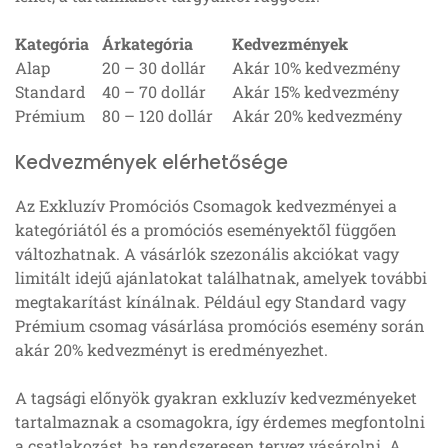
Kategória
Árkategória
Kedvezmények
Alap
20 – 30 dollár
Akár 10% kedvezmény
Standard
40 – 70 dollár
Akár 15% kedvezmény
Prémium
80 – 120 dollár
Akár 20% kedvezmény
Kedvezmények elérhetősége
Az Exkluzív Promóciós Csomagok kedvezményei a
kategóriától és a promóciós eseményektől függően
változhatnak. A vásárlók szezonális akciókat vagy
limitált idejű ajánlatokat találhatnak, amelyek további
megtakarítást kínálnak. Például egy Standard vagy
Prémium csomag vásárlása promóciós esemény során
akár 20% kedvezményt is eredményezhet.
A tagsági előnyök gyakran exkluzív kedvezményeket
tartalmaznak a csomagokra, így érdemes megfontolni
a csatlakozást, ha rendszeresen tervez vásárolni. A