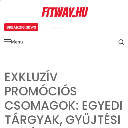
Skip
FITWAY.HU
to
content
BREAKING NEWS
3 months ago
Bejelentkezési Jutalom Mechaniká
Menu
Primary
Menu
EXKLUZÍV
PROMÓCIÓS
CSOMAGOK: EGYEDI
TÁRGYAK, GYŰJTÉSI