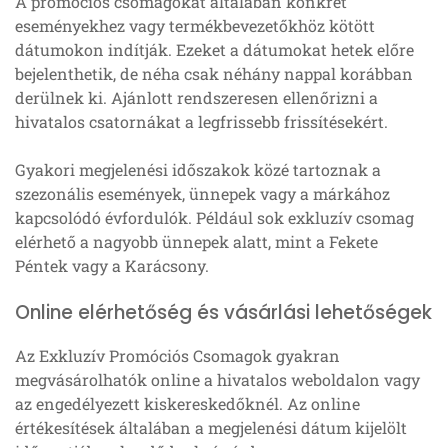
A promóciós csomagokat általában konkrét
eseményekhez vagy termékbevezetőkhöz kötött
dátumokon indítják. Ezeket a dátumokat hetek előre
bejelenthetik, de néha csak néhány nappal korábban
derülnek ki. Ajánlott rendszeresen ellenőrizni a
hivatalos csatornákat a legfrissebb frissítésekért.
Gyakori megjelenési időszakok közé tartoznak a
szezonális események, ünnepek vagy a márkához
kapcsolódó évfordulók. Például sok exkluzív csomag
elérhető a nagyobb ünnepek alatt, mint a Fekete
Péntek vagy a Karácsony.
Online elérhetőség és vásárlási lehetőségek
Az Exkluzív Promóciós Csomagok gyakran
megvásárolhatók online a hivatalos weboldalon vagy
az engedélyezett kiskereskedőknél. Az online
értékesítések általában a megjelenési dátum kijelölt