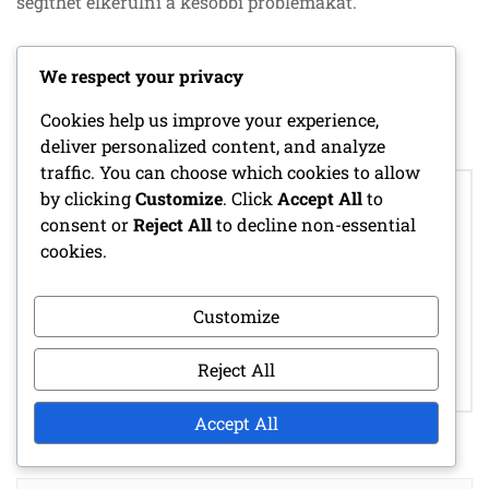
segíthet elkerülni a későbbi problémákat.
We respect your privacy
POSTED IN
AJÁNDÉKCSOMAGOK
Cookies help us improve your experience,
deliver personalized content, and analyze
traffic. You can choose which cookies to allow
Post
by clicking
Customize
. Click
Accept All
to
LAMBORGHINI
navigation
VENENO:
consent or
Reject All
to decline non-essential
EXKLUZÍV
KÜLÖNLEGES
cookies.
BEJELENTKEZÉSI
ESEMÉNY DÍJAINAK
JUTALMAK: EGYEDI
RÉSZLETEI,
TÁRGYAK, GYŰJTÉSI
KÉKPRINT
Customize
MÓDSZEREK,
ELÉRHETŐSÉG,
ELÉRHETŐSÉG
ESEMÉNY
Reject All
IDŐTARTAMA
Accept All