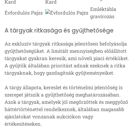
Kard
Emléktábla
Évfordulós Pajzs
gravírozás
A tárgyak ritkasága és gyűjthetősége
Az exkluzív tárgyak ritkasága jelentősen befolyásolja
gyűjthetőségüket. A limitált mennyiségben előállított
tárgyakat gyakran keresik, ami növeli piaci értéküket.
A gyűjtők általában prioritást adnak ezeknek a ritka
tárgyaknak, hogy gazdagítsák gyűjteményeiket.
A tárgy állapota, kereslet és történelmi jelentőség is
szerepet játszik a gyűjthetőség meghatározásában.
Azok a tárgyak, amelyek jól megőrzöttek és meggyőző
háttértörténettel rendelkeznek, általában magasabb
ajánlatokat vonzanak aukciókon vagy
értékesítéseken.