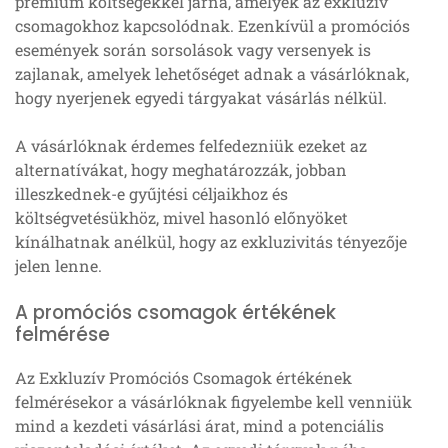
prémium költségekkel járna, amelyek az exkluzív
csomagokhoz kapcsolódnak. Ezenkívül a promóciós
események során sorsolások vagy versenyek is
zajlanak, amelyek lehetőséget adnak a vásárlóknak,
hogy nyerjenek egyedi tárgyakat vásárlás nélkül.
A vásárlóknak érdemes felfedezniük ezeket az
alternatívákat, hogy meghatározzák, jobban
illeszkednek-e gyűjtési céljaikhoz és
költségvetésükhöz, mivel hasonló előnyöket
kínálhatnak anélkül, hogy az exkluzivitás tényezője
jelen lenne.
A promóciós csomagok értékének
felmérése
Az Exkluzív Promóciós Csomagok értékének
felmérésekor a vásárlóknak figyelembe kell venniük
mind a kezdeti vásárlási árat, mind a potenciális