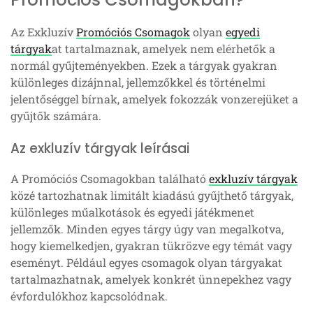
Az Exkluzív
Promóciós Csomagok
olyan
egyedi
tárgyak
at tartalmaznak, amelyek nem elérhetők a
normál gyűjteményekben. Ezek a tárgyak gyakran
különleges dizájnnal, jellemzőkkel és történelmi
jelentőséggel bírnak, amelyek fokozzák vonzerejüket a
gyűjtők számára.
Az exkluzív tárgyak leírásai
A Promóciós Csomagokban található
exkluzív tárgyak
közé tartozhatnak limitált kiadású gyűjthető tárgyak,
különleges műalkotások és egyedi játékmenet
jellemzők. Minden egyes tárgy úgy van megalkotva,
hogy kiemelkedjen, gyakran tükrözve egy témát vagy
eseményt. Például egyes csomagok olyan tárgyakat
tartalmazhatnak, amelyek konkrét ünnepekhez vagy
évfordulókhoz kapcsolódnak.