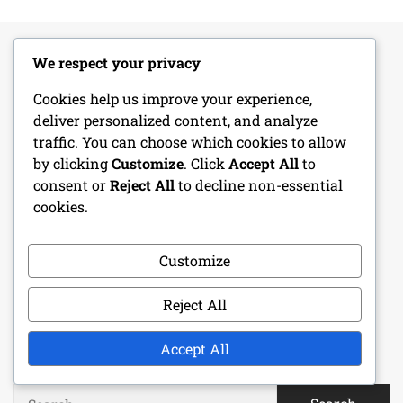
We respect your privacy
JOGI INFORMÁCIÓK
Cookies help us improve your experience,
deliver personalized content, and analyze
Lépjen kapcsolatba velünk
traffic. You can choose which cookies to allow
by clicking
Customize
. Click
Accept All
to
Történetünk
consent or
Reject All
to decline non-essential
cookies.
Sütik és követés
Adatvédelmi szabályzat
Customize
Általános szerződési feltételek
Reject All
Accept All
KERESÉS
Search