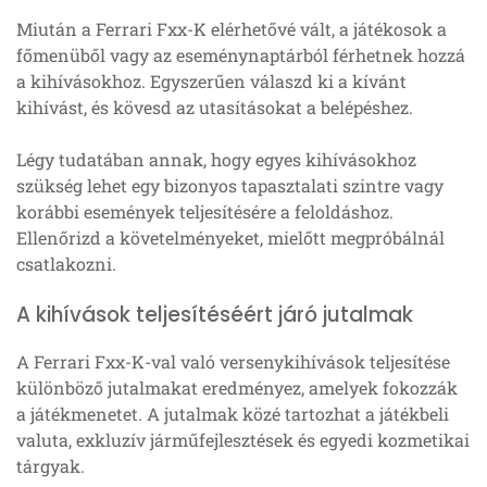
Miután a Ferrari Fxx-K elérhetővé vált, a játékosok a
főmenüből vagy az eseménynaptárból férhetnek hozzá
a kihívásokhoz. Egyszerűen válaszd ki a kívánt
kihívást, és kövesd az utasításokat a belépéshez.
Légy tudatában annak, hogy egyes kihívásokhoz
szükség lehet egy bizonyos tapasztalati szintre vagy
korábbi események teljesítésére a feloldáshoz.
Ellenőrizd a követelményeket, mielőtt megpróbálnál
csatlakozni.
A kihívások teljesítéséért járó jutalmak
A Ferrari Fxx-K-val való versenykihívások teljesítése
különböző jutalmakat eredményez, amelyek fokozzák
a játékmenetet. A jutalmak közé tartozhat a játékbeli
valuta, exkluzív járműfejlesztések és egyedi kozmetikai
tárgyak.