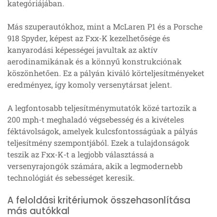
kategóriájában.
Más szuperautókhoz, mint a McLaren P1 és a Porsche
918 Spyder, képest az Fxx-K kezelhetősége és
kanyarodási képességei javultak az aktív
aerodinamikának és a könnyű konstrukciónak
köszönhetően. Ez a pályán kiváló körteljesítményeket
eredményez, így komoly versenytársat jelent.
A legfontosabb teljesítménymutatók közé tartozik a
200 mph-t meghaladó végsebesség és a kivételes
féktávolságok, amelyek kulcsfontosságúak a pályás
teljesítmény szempontjából. Ezek a tulajdonságok
teszik az Fxx-K-t a legjobb választássá a
versenyrajongók számára, akik a legmodernebb
technológiát és sebességet keresik.
A feloldási kritériumok összehasonlítása
más autókkal