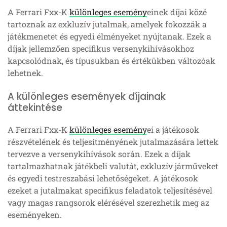
A Ferrari Fxx-K
különleges esemény
einek díjai közé
tartoznak az exkluzív jutalmak, amelyek fokozzák a
játékmenetet és egyedi élményeket nyújtanak. Ezek a
díjak jellemzően specifikus versenykihívásokhoz
kapcsolódnak, és típusukban és értékükben változóak
lehetnek.
A különleges események díjainak
áttekintése
A Ferrari Fxx-K
különleges esemény
ei a játékosok
részvételének és teljesítményének jutalmazására lettek
tervezve a versenykihívások során. Ezek a díjak
tartalmazhatnak játékbeli valutát, exkluzív járműveket
és egyedi testreszabási lehetőségeket. A játékosok
ezeket a jutalmakat specifikus feladatok teljesítésével
vagy magas rangsorok elérésével szerezhetik meg az
eseményeken.