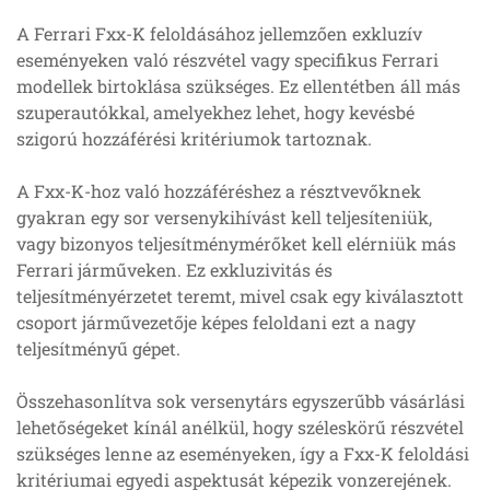
A Ferrari Fxx-K feloldásához jellemzően exkluzív
eseményeken való részvétel vagy specifikus Ferrari
modellek birtoklása szükséges. Ez ellentétben áll más
szuperautókkal, amelyekhez lehet, hogy kevésbé
szigorú hozzáférési kritériumok tartoznak.
A Fxx-K-hoz való hozzáféréshez a résztvevőknek
gyakran egy sor versenykihívást kell teljesíteniük,
vagy bizonyos teljesítménymérőket kell elérniük más
Ferrari járműveken. Ez exkluzivitás és
teljesítményérzetet teremt, mivel csak egy kiválasztott
csoport járművezetője képes feloldani ezt a nagy
teljesítményű gépet.
Összehasonlítva sok versenytárs egyszerűbb vásárlási
lehetőségeket kínál anélkül, hogy széleskörű részvétel
szükséges lenne az eseményeken, így a Fxx-K feloldási
kritériumai egyedi aspektusát képezik vonzerejének.