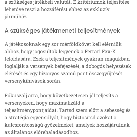
a szükséges játékbeli valutát. E kritériumok teljesítése
lehetővé teszi a hozzáférést ehhez az exkluzív
járműhöz.
A szükséges játékmeneti teljesítmények
A játékosoknak egy sor mérföldkövet kell elérniük
ahhoz, hogy jogosultak legyenek a Ferrari Fxx-K
feloldására. Ezek a teljesítmények gyakran magukban
foglalják a versenyek befejezését, a dobogós helyezések
elérését és egy bizonyos számú pont összegyűjtését
versenykihívások során.
Fókuszálj arra, hogy következetesen jól teljesíts a
versenyeken, hogy maximalizáld a
teljesítménypontjaidat. Tartsd szem előtt a sebesség és
a stratégia egyensúlyát, hogy biztosítsd azokat a
kulcsfontosságú győzelmeket, amelyek hozzájárulnak
az általános előrehaladásodhoz.