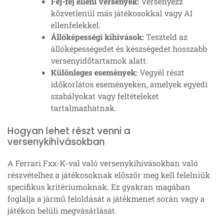
Fej-fej elleni versenyek:
Versenyezz
közvetlenül más játékosokkal vagy AI
ellenfelekkel.
Állóképességi kihívások:
Teszteld az
állóképességedet és készségedet hosszabb
versenyidőtartamok alatt.
Különleges események:
Vegyél részt
időkorlátos eseményeken, amelyek egyedi
szabályokat vagy feltételeket
tartalmazhatnak.
Hogyan lehet részt venni a
versenykihívásokban
A Ferrari Fxx-K-val való versenykihívásokban való
részvételhez a játékosoknak először meg kell felelniük
specifikus kritériumoknak. Ez gyakran magában
foglalja a jármű feloldását a játékmenet során vagy a
játékon belüli megvásárlását.