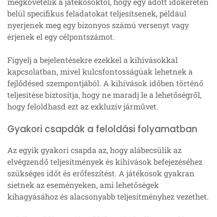
megkövetelik a játékosoktól, hogy egy adott időkereten
belül specifikus feladatokat teljesítsenek, például
nyerjenek meg egy bizonyos számú versenyt vagy
érjenek el egy célpontszámot.
Figyelj a bejelentésekre ezekkel a kihívásokkal
kapcsolatban, mivel kulcsfontosságúak lehetnek a
fejlődésed szempontjából. A kihívások időben történő
teljesítése biztosítja, hogy ne maradj le a lehetőségről,
hogy feloldhasd ezt az exkluzív járművet.
Gyakori csapdák a feloldási folyamatban
Az egyik gyakori csapda az, hogy alábecsülik az
elvégzendő teljesítmények és kihívások befejezéséhez
szükséges időt és erőfeszítést. A játékosok gyakran
sietnek az eseményeken, ami lehetőségek
kihagyásához és alacsonyabb teljesítményhez vezethet.