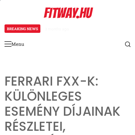
Skip
FITWAY.HU
to
content
BREAKING NEWS
3 months ago
Bejelentkezési Jutalom Mechaniká
Menu
Primary
Menu
FERRARI FXX-K:
KÜLÖNLEGES
ESEMÉNY DÍJAINAK
RÉSZLETEI,