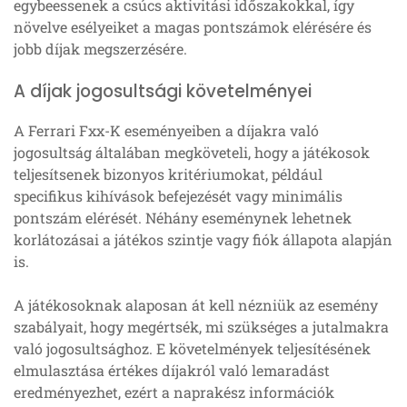
egybeessenek a csúcs aktivitási időszakokkal, így
növelve esélyeiket a magas pontszámok elérésére és
jobb díjak megszerzésére.
A díjak jogosultsági követelményei
A Ferrari Fxx-K eseményeiben a díjakra való
jogosultság általában megköveteli, hogy a játékosok
teljesítsenek bizonyos kritériumokat, például
specifikus kihívások befejezését vagy minimális
pontszám elérését. Néhány eseménynek lehetnek
korlátozásai a játékos szintje vagy fiók állapota alapján
is.
A játékosoknak alaposan át kell nézniük az esemény
szabályait, hogy megértsék, mi szükséges a jutalmakra
való jogosultsághoz. E követelmények teljesítésének
elmulasztása értékes díjakról való lemaradást
eredményezhet, ezért a naprakész információk