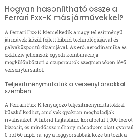
Hogyan hasonlítható össze a
Ferrari Fxx-K más járművekkel?
A Ferrari Fxx-K kiemelkedik a nagy teljesítményű
járművek közül fejlett hibrid technológiájával és
pályaközpontú dizájnjával. Az erő, aerodinamika és
exkluzív jellemzők egyedi kombinációja
megkülönbözteti a szuperautók szegmensében lévő
versenytársaitól.
Teljesítménymutatók a versenytársakkal
szemben
A Ferrari Fxx-K lenyűgöző teljesítménymutatókkal
büszkélkedhet, amelyek gyakran meghaladják
riválisaikét. A hibrid hajtáslánc körülbelül 1,000 lóerőt
biztosít, és mindössze néhány másodperc alatt gyorsul
0-ról 60 mph-ra, így a leggyorsabbak közé tartozik a