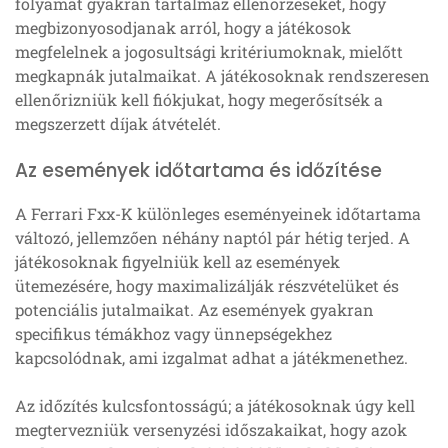
folyamat gyakran tartalmaz ellenőrzéseket, hogy
megbizonyosodjanak arról, hogy a játékosok
megfelelnek a jogosultsági kritériumoknak, mielőtt
megkapnák jutalmaikat. A játékosoknak rendszeresen
ellenőrizniük kell fiókjukat, hogy megerősítsék a
megszerzett díjak átvételét.
Az események időtartama és időzítése
A Ferrari Fxx-K különleges eseményeinek időtartama
változó, jellemzően néhány naptól pár hétig terjed. A
játékosoknak figyelniük kell az események
ütemezésére, hogy maximalizálják részvételüket és
potenciális jutalmaikat. Az események gyakran
specifikus témákhoz vagy ünnepségekhez
kapcsolódnak, ami izgalmat adhat a játékmenethez.
Az időzítés kulcsfontosságú; a játékosoknak úgy kell
megtervezniük versenyzési időszakaikat, hogy azok