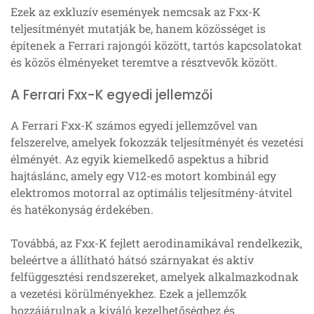
Ezek az exkluzív események nemcsak az Fxx-K
teljesítményét mutatják be, hanem közösséget is
építenek a Ferrari rajongói között, tartós kapcsolatokat
és közös élményeket teremtve a résztvevők között.
A Ferrari Fxx-K egyedi jellemzői
A Ferrari Fxx-K számos egyedi jellemzővel van
felszerelve, amelyek fokozzák teljesítményét és vezetési
élményét. Az egyik kiemelkedő aspektus a hibrid
hajtáslánc, amely egy V12-es motort kombinál egy
elektromos motorral az optimális teljesítmény-átvitel
és hatékonyság érdekében.
Továbbá, az Fxx-K fejlett aerodinamikával rendelkezik,
beleértve a állítható hátsó szárnyakat és aktív
felfüggesztési rendszereket, amelyek alkalmazkodnak
a vezetési körülményekhez. Ezek a jellemzők
hozzájárulnak a kiváló kezelhetőséghez és