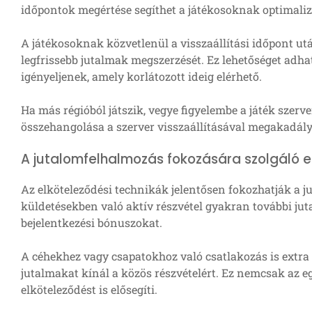
időpontok megértése segíthet a játékosoknak optimalizá
A játékosoknak közvetlenül a visszaállítási időpont utá
legfrissebb jutalmak megszerzését. Ez lehetőséget adha
igényeljenek, amely korlátozott ideig elérhető.
Ha más régióból játszik, vegye figyelembe a játék szerv
összehangolása a szerver visszaállításával megakadály
A jutalomfelhalmozás fokozására szolgáló e
Az elköteleződési technikák jelentősen fokozhatják a 
küldetésekben való aktív részvétel gyakran további ju
bejelentkezési bónuszokat.
A céhekhez vagy csapatokhoz való csatlakozás is extra 
jutalmakat kínál a közös részvételért. Ez nemcsak az e
elköteleződést is elősegíti.