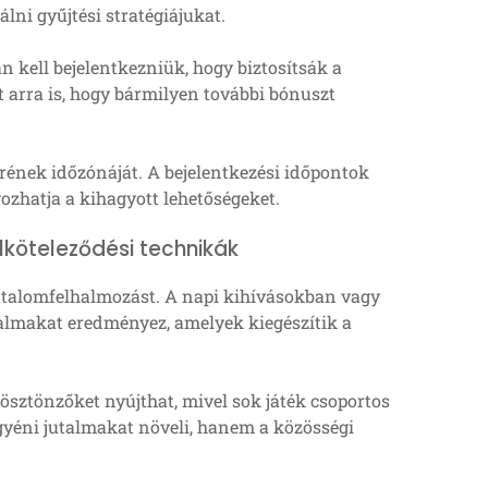
lni gyűjtési stratégiájukat.
n kell bejelentkezniük, hogy biztosítsák a
t arra is, hogy bármilyen további bónuszt
erének időzónáját. A bejelentkezési időpontok
ozhatja a kihagyott lehetőségeket.
lköteleződési technikák
jutalomfelhalmozást. A napi kihívásokban vagy
talmakat eredményez, amelyek kiegészítik a
ösztönzőket nyújthat, mivel sok játék csoportos
gyéni jutalmakat növeli, hanem a közösségi