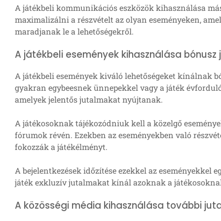
A játékbeli kommunikációs eszközök kihasználása más 
maximalizálni a részvételt az olyan eseményeken, amel
maradjanak le a lehetőségekről.
A játékbeli események kihasználása bónusz 
A játékbeli események kiváló lehetőségeket kínálnak 
gyakran egybeesnek ünnepekkel vagy a játék évfordulói
amelyek jelentős jutalmakat nyújtanak.
A játékosoknak tájékozódniuk kell a közelgő események
fórumok révén. Ezekben az eseményekben való részvéte
fokozzák a játékélményt.
A bejelentkezések időzítése ezekkel az eseményekkel e
játék exkluzív jutalmakat kínál azoknak a játékosokna
A közösségi média kihasználása további jut