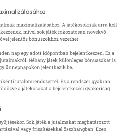
aximalizálásához
jutalmak maximalizálásához. A játékosoknak arra kell
kezzenek, mivel sok játék fokozatosan növekvő
dővel jelentős bónuszokhoz vezethet.
inden nap egy adott időpontban bejelentkezzen. Ez a
i jutalmakról. Néhány játék különleges bónuszokat is
agy ünnepnapokon jelentkezik be.
enkénti jutalomrendszerrel. Ez a rendszer gyakran
tönözve a játékosokat a bejelentkezési gyakoriság
i
gyűjtésekor. Sok játék a jutalmakat meghatározott
artásával vagy frissítésekkel összhangban. Ezen