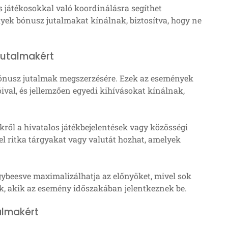
játékosokkal való koordinálásra segíthet
yek bónusz jutalmakat kínálnak, biztosítva, hogy ne
jutalmakért
bónusz jutalmak megszerzésére. Ezek az események
val, és jellemzően egyedi kihívásokat kínálnak,
ről a hivatalos játékbejelentések vagy közösségi
l ritka tárgyakat vagy valutát hozhat, amelyek
gybeesve maximalizálhatja az előnyöket, mivel sok
k, akik az esemény időszakában jelentkeznek be.
almakért