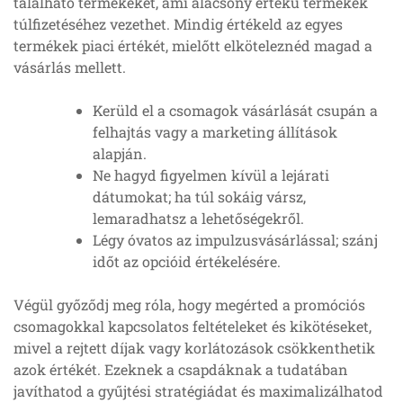
található termékeket, ami alacsony értékű termékek
túlfizetéséhez vezethet. Mindig értékeld az egyes
termékek piaci értékét, mielőtt elköteleznéd magad a
vásárlás mellett.
Kerüld el a csomagok vásárlását csupán a
felhajtás vagy a marketing állítások
alapján.
Ne hagyd figyelmen kívül a lejárati
dátumokat; ha túl sokáig vársz,
lemaradhatsz a lehetőségekről.
Légy óvatos az impulzusvásárlással; szánj
időt az opcióid értékelésére.
Végül győződj meg róla, hogy megérted a promóciós
csomagokkal kapcsolatos feltételeket és kikötéseket,
mivel a rejtett díjak vagy korlátozások csökkenthetik
azok értékét. Ezeknek a csapdáknak a tudatában
javíthatod a gyűjtési stratégiádat és maximalizálhatod