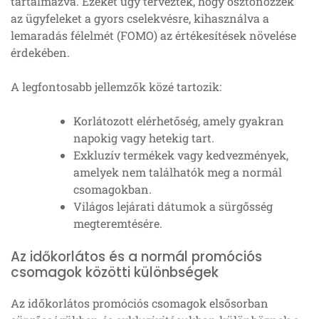
tartalmazva. Ezeket úgy tervezték, hogy ösztönözzék
az ügyfeleket a gyors cselekvésre, kihasználva a
lemaradás félelmét (FOMO) az értékesítések növelése
érdekében.
A legfontosabb jellemzők közé tartozik:
Korlátozott elérhetőség, amely gyakran
napokig vagy hetekig tart.
Exkluzív termékek vagy kedvezmények,
amelyek nem találhatók meg a normál
csomagokban.
Világos lejárati dátumok a sürgősség
megteremtésére.
Az időkorlátos és a normál promóciós
csomagok közötti különbségek
Az időkorlátos promóciós csomagok elsősorban