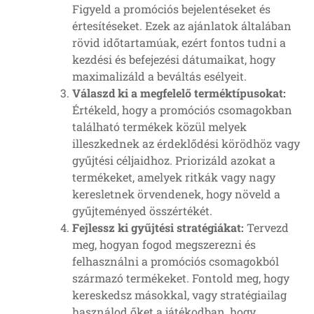
Figyeld a promóciós bejelentéseket és
értesítéseket. Ezek az ajánlatok általában
rövid időtartamúak, ezért fontos tudni a
kezdési és befejezési dátumaikat, hogy
maximalizáld a beváltás esélyeit.
Válaszd ki a megfelelő terméktípusokat:
Értékeld, hogy a promóciós csomagokban
található termékek közül melyek
illeszkednek az érdeklődési körödhöz vagy
gyűjtési céljaidhoz. Priorizáld azokat a
termékeket, amelyek ritkák vagy nagy
keresletnek örvendenek, hogy növeld a
gyűjteményed összértékét.
Fejlessz ki gyűjtési stratégiákat:
Tervezd
meg, hogyan fogod megszerezni és
felhasználni a promóciós csomagokból
származó termékeket. Fontold meg, hogy
kereskedsz másokkal, vagy stratégiailag
használod őket a játékodban, hogy