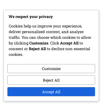
KATEGÓRIÁK
We respect your privacy
Ajándékcsomagok
Cookies help us improve your experience,
deliver personalized content, and analyze
Különleges Esemény Díjak
traffic. You can choose which cookies to allow
by clicking
Customize
. Click
Accept All
to
Napi Bejelentkezési Jutalmak
consent or
Reject All
to decline non-essential
cookies.
ARCHÍVUM
Customize
March 2026
Reject All
February 2026
Accept All