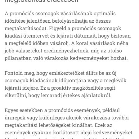
A promóciós csomagok vásárlásának optimális
időzítése jelentősen befolyásolhatja az összes
megtakarításodat. Figyeld a promóciós csomagok
kiadási ütemtervét és lejárati dátumait, hogy biztosan
a megfelelő időben vásárolj. A korai vásárlások néha
jobb választékot eredményezhetnek, míg az utolsó
pillanatban való várakozás kedvezményeket hozhat.
Fontold meg, hogy emlékeztetőket állíts be az új
csomagok kiadásának időpontjára vagy a meglévők
lejárati idejére. Ez a proaktív megközelítés segít
elkerülni, hogy lemaradj értékes ajánlatokról.
Egyes esetekben a promóciós események, például
ünnepek vagy különleges akciók várakozása további
megtakarítási lehetőségeket kínálhat. Ezek az
események gyakran korlátozott idejű kedvezményeket