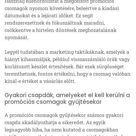
Használj ellenőrzőlistát a megcélzott promóciós
csomagok nyomon követésére, beleértve a kiadási
dátumokat és a lejárati időket. Ez segít
rendszerezettnek és fókuszáltnak maradni,
csökkentve a hirtelen döntések meghozatalának
nyomását.
Legyél tudatában a marketing taktikáknak, amelyek a
hiányt kihasználják, például visszaszámláló órák vagy
korlátozott készlet értesítések. Bár ezek sürgősséget
teremthetnek, fontos értékelni, hogy a csomag valóban
kínál-e értéket a vásárlás előtt.
Gyakori csapdák, amelyeket el kell kerülni a
promóciós csomagok gyűjtésekor
A promóciós csomagok gyűjtésekor számos gyakori
csapda akadályozhatja a sikeredet. Az egyik
legnagyobb hiba, ha nem kutatod a csomagokban