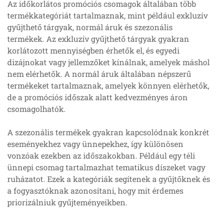
Az időkorlátos promóciós csomagok általában több
termékkategóriát tartalmaznak, mint például exkluzív
gyűjthető tárgyak, normál áruk és szezonális
termékek. Az exkluzív gyűjthető tárgyak gyakran
korlátozott mennyiségben érhetők el, és egyedi
dizájnokat vagy jellemzőket kínálnak, amelyek máshol
nem elérhetők. A normál áruk általában népszerű
termékeket tartalmaznak, amelyek könnyen elérhetők,
de a promóciós időszak alatt kedvezményes áron
csomagolhatók.
A szezonális termékek gyakran kapcsolódnak konkrét
eseményekhez vagy ünnepekhez, így különösen
vonzóak ezekben az időszakokban. Például egy téli
ünnepi csomag tartalmazhat tematikus díszeket vagy
ruházatot. Ezek a kategóriák segítenek a gyűjtőknek és
a fogyasztóknak azonosítani, hogy mit érdemes
priorizálniuk gyűjteményeikben.