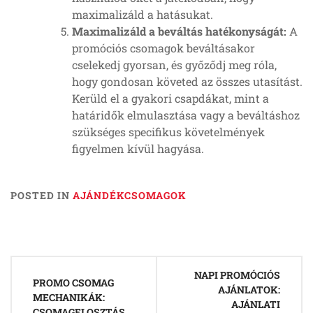
maximalizáld a hatásukat.
Maximalizáld a beváltás hatékonyságát:
A
promóciós csomagok beváltásakor
cselekedj gyorsan, és győződj meg róla,
hogy gondosan követed az összes utasítást.
Kerüld el a gyakori csapdákat, mint a
határidők elmulasztása vagy a beváltáshoz
szükséges specifikus követelmények
figyelmen kívül hagyása.
POSTED IN
AJÁNDÉKCSOMAGOK
Post
NAPI PROMÓCIÓS
navigation
PROMO CSOMAG
AJÁNLATOK:
MECHANIKÁK:
AJÁNLATI
CSOMAGELOSZTÁS,