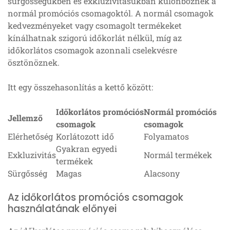
sürgősségükben és exkluzivitásukban különböznek a
normál promóciós csomagoktól. A normál csomagok
kedvezményeket vagy csomagolt termékeket
kínálhatnak szigorú időkorlát nélkül, míg az
időkorlátos csomagok azonnali cselekvésre
ösztönöznek.
Itt egy összehasonlítás a kettő között:
Időkorlátos promóciós
Normál promóciós
Jellemző
csomagok
csomagok
Elérhetőség
Korlátozott idő
Folyamatos
Gyakran egyedi
Exkluzivitás
Normál termékek
termékek
Sürgősség
Magas
Alacsony
Az időkorlátos promóciós csomagok
használatának előnyei