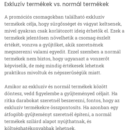
Exkluzív termékek vs. normál termékek
A promóciós csomagokban található exkluzív
termékek célja, hogy sürgősséget és vágyat keltsenek,
mivel gyakran csak korlátozott ideig érhetők el. Ezek a
termékek jelentősen növelhetik a csomag észlelt
értékét, vonzva a gyűjtőket, akik szeretnének
megszerezni valami egyedit. Ezzel szemben a normál
termékek nem biztos, hogy ugyanazt a vonzerőt
képviselik, de még mindig értékesek lehetnek
praktikus mivoltuk és népszerűségük miatt.
Amikor az exkluzív és normál termékek között
döntesz, vedd figyelembe a gyűjteményed céljait. Ha
ritka darabokat szeretnél beszerezni, fontos, hogy az
exkluzív termékekre összpontosíts. Ha azonban egy
átfogóbb gyűjteményt szeretnél építeni, a normál
termékek szilárd alapot nyújthatnak, és
költséghatékonyabbak lehetnek.