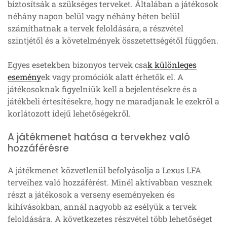
biztosítsák a szükséges terveket. Általában a játékosok
néhány napon belül vagy néhány héten belül
számíthatnak a tervek feloldására, a részvétel
szintjétől és a követelmények összetettségétől függően.
Egyes esetekben bizonyos tervek csa
k különleges
esemény
ek vagy promóciók alatt érhetők el. A
játékosoknak figyelniük kell a bejelentésekre és a
játékbeli értesítésekre, hogy ne maradjanak le ezekről a
korlátozott idejű lehetőségekről.
A játékmenet hatása a tervekhez való
hozzáférésre
A játékmenet közvetlenül befolyásolja a Lexus LFA
terveihez való hozzáférést. Minél aktívabban vesznek
részt a játékosok a verseny eseményeken és
kihívásokban, annál nagyobb az esélyük a tervek
feloldására. A következetes részvétel több lehetőséget