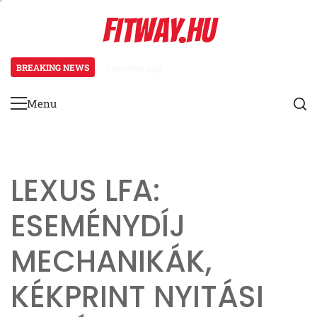
Skip
FITWAY.HU
to
content
BREAKING NEWS
3 months ago
Bejelentkezési Jutalom Mechaniká
Menu
Primary
Menu
LEXUS LFA:
ESEMÉNYDÍJ
MECHANIKÁK,
KÉKPRINT NYITÁSI