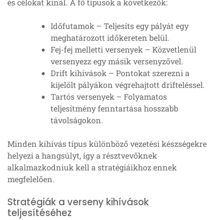
és célokat kínál. A fő típusok a következők:
Időfutamok – Teljesíts egy pályát egy
meghatározott időkereten belül.
Fej-fej melletti versenyek – Közvetlenül
versenyezz egy másik versenyzővel.
Drift kihívások – Pontokat szerezni a
kijelölt pályákon végrehajtott drifteléssel.
Tartós versenyek – Folyamatos
teljesítmény fenntartása hosszabb
távolságokon.
Minden kihívás típus különböző vezetési készségekre
helyezi a hangsúlyt, így a résztvevőknek
alkalmazkodniuk kell a stratégiáikhoz ennek
megfelelően.
Stratégiák a verseny kihívások
teljesítéséhez