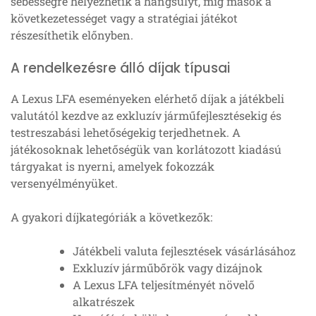
sebességre helyezhetik a hangsúlyt, míg mások a
következetességet vagy a stratégiai játékot
részesíthetik előnyben.
A rendelkezésre álló díjak típusai
A Lexus LFA eseményeken elérhető díjak a játékbeli
valutától kezdve az exkluzív járműfejlesztésekig és
testreszabási lehetőségekig terjedhetnek. A
játékosoknak lehetőségük van korlátozott kiadású
tárgyakat is nyerni, amelyek fokozzák
versenyélményüket.
A gyakori díjkategóriák a következők:
Játékbeli valuta fejlesztések vásárlásához
Exkluzív járműbőrök vagy dizájnok
A Lexus LFA teljesítményét növelő
alkatrészek