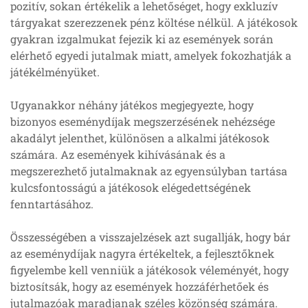
pozitív, sokan értékelik a lehetőséget, hogy exkluzív
tárgyakat szerezzenek pénz költése nélkül. A játékosok
gyakran izgalmukat fejezik ki az események során
elérhető egyedi jutalmak miatt, amelyek fokozhatják a
játékélményüket.
Ugyanakkor néhány játékos megjegyezte, hogy
bizonyos eseménydíjak megszerzésének nehézsége
akadályt jelenthet, különösen a alkalmi játékosok
számára. Az események kihívásának és a
megszerezhető jutalmaknak az egyensúlyban tartása
kulcsfontosságú a játékosok elégedettségének
fenntartásához.
Összességében a visszajelzések azt sugallják, hogy bár
az eseménydíjak nagyra értékeltek, a fejlesztőknek
figyelembe kell venniük a játékosok véleményét, hogy
biztosítsák, hogy az események hozzáférhetőek és
jutalmazóak maradjanak széles közönség számára.