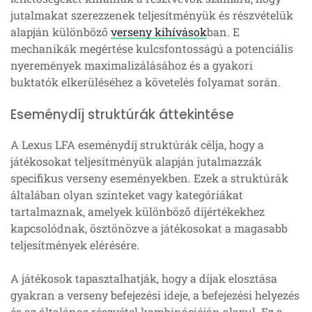
jutalmakat szerezzenek teljesítményük és részvételük
alapján különböző
verseny kihívások
ban. E
mechanikák megértése kulcsfontosságú a potenciális
nyeremények maximalizálásához és a gyakori
buktatók elkerüléséhez a követelés folyamat során.
Eseménydíj struktúrák áttekintése
A Lexus LFA eseménydíj struktúrák célja, hogy a
játékosokat teljesítményük alapján jutalmazzák
specifikus verseny eseményekben. Ezek a struktúrák
általában olyan szinteket vagy kategóriákat
tartalmaznak, amelyek különböző díjértékekhez
kapcsolódnak, ösztönözve a játékosokat a magasabb
teljesítmények elérésére.
A játékosok tapasztalhatják, hogy a díjak elosztása
gyakran a verseny befejezési ideje, a befejezési helyezés
és az általános részvétel kombinációján alapul. Ez a