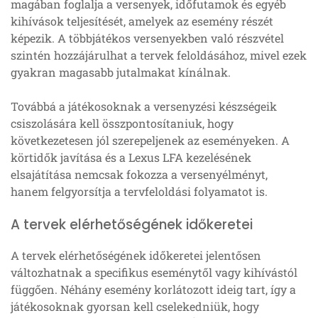
magában foglalja a versenyek, időfutamok és egyéb
kihívások teljesítését, amelyek az esemény részét
képezik. A többjátékos versenyekben való részvétel
szintén hozzájárulhat a tervek feloldásához, mivel ezek
gyakran magasabb jutalmakat kínálnak.
Továbbá a játékosoknak a versenyzési készségeik
csiszolására kell összpontosítaniuk, hogy
következetesen jól szerepeljenek az eseményeken. A
körtidők javítása és a Lexus LFA kezelésének
elsajátítása nemcsak fokozza a versenyélményt,
hanem felgyorsítja a tervfeloldási folyamatot is.
A tervek elérhetőségének időkeretei
A tervek elérhetőségének időkeretei jelentősen
változhatnak a specifikus eseménytől vagy kihívástól
függően. Néhány esemény korlátozott ideig tart, így a
játékosoknak gyorsan kell cselekedniük, hogy