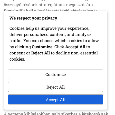
összegyűjtésének stratégiáinak megosztására.
Figyelniük kell a korlátozott idejű ajánlatokra is,
amelyek további lehetőségeket kínálhatnak a tervek
We respect your privacy
megszerzésére vagy a feloldási folyamat
Cookies help us improve your experience,
felgyorsítására.
deliver personalized content, and analyze
traffic. You can choose which cookies to allow
A verseny kihívások részletei
by clicking
Customize
. Click
Accept All
to
A verseny kihívások szerves részét képezik a
consent or
Reject All
to decline non-essential
játékmenet élményének, lehetőséget biztosítva a
cookies.
játékosok számára, hogy teszteljék készségeiket,
miközben jutalmakat szereznek. Ezek a kihívások
Customize
gyakran változó nehézségi szinttel rendelkeznek, és
magukban foglalhatják az időfutamokat, drift
Reject All
kihívásokat vagy fej-fej melletti versenyeket más
játékosok ellen. Ezeknek a kihívásoknak a teljesítése
Accept All
játékbeli valutát és exkluzív tárgyakat hozhat.
A verseny kihívásokban való sikerhez a játékosoknak