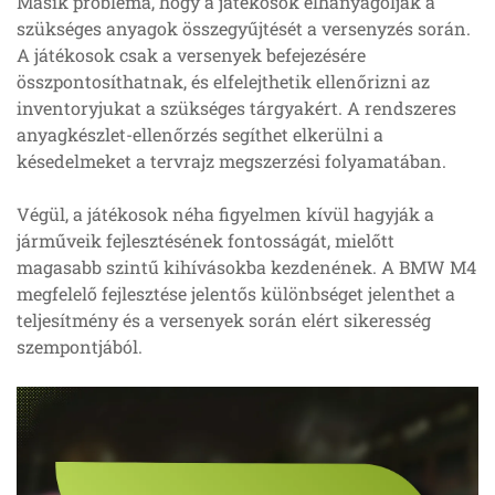
Másik probléma, hogy a játékosok elhanyagolják a
szükséges anyagok összegyűjtését a versenyzés során.
A játékosok csak a versenyek befejezésére
összpontosíthatnak, és elfelejthetik ellenőrizni az
inventoryjukat a szükséges tárgyakért. A rendszeres
anyagkészlet-ellenőrzés segíthet elkerülni a
késedelmeket a tervrajz megszerzési folyamatában.
Végül, a játékosok néha figyelmen kívül hagyják a
járműveik fejlesztésének fontosságát, mielőtt
magasabb szintű kihívásokba kezdenének. A BMW M4
megfelelő fejlesztése jelentős különbséget jelenthet a
teljesítmény és a versenyek során elért sikeresség
szempontjából.