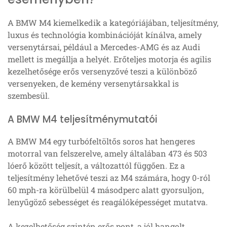
A BMW M4 kiemelkedik a kategóriájában, teljesítmény,
luxus és technológia kombinációját kínálva, amely
versenytársai, például a Mercedes-AMG és az Audi
mellett is megállja a helyét. Erőteljes motorja és agilis
kezelhetősége erős versenyzővé teszi a különböző
versenyeken, de kemény versenytársakkal is
szembesül.
A BMW M4 teljesítménymutatói
A BMW M4 egy turbófeltöltős soros hat hengeres
motorral van felszerelve, amely általában 473 és 503
lóerő között teljesít, a változattól függően. Ez a
teljesítmény lehetővé teszi az M4 számára, hogy 0-ról
60 mph-ra körülbelül 4 másodperc alatt gyorsuljon,
lenyűgöző sebességet és reagálóképességet mutatva.
A kezelhetőség szintén erős pont, a jól hangolt