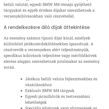
belüli valutát, egyedi BMW M4 témájú gyűjthető
tárgyakat és egyéb értékes díjakat szerezhetnek a
versenykihívásokban való részvétellel.
A rendelkezésre álló díjak áttekintése
Az esemény számos típusú díjat kínál, amelyek
különböző játékosérdeklődésekhez igazodnak. A
résztvevők a versenyeken elért teljesítményük,
specifikus kihívások teljesítése vagy mérföldkövek
elérése alapján szerezhetnek jutalmakat az esemény
során.
Játékon belüli valuta fejlesztésekhez és
vásárlásokhoz
Exkluzív BMW M4 tárgyak
Egyedi járműbőrök és testreszabási
lehetőségek
Speciális jelvények vagy elismerések az