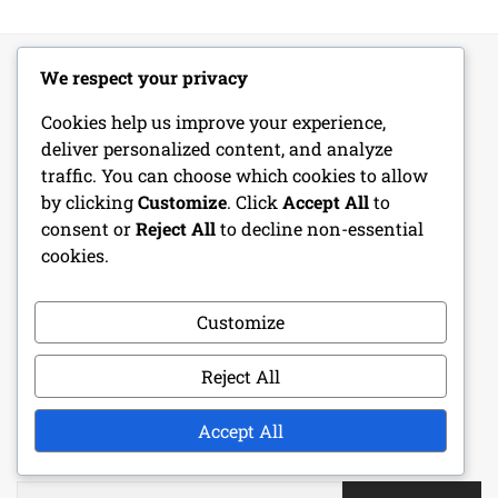
We respect your privacy
JOGI INFORMÁCIÓK
Cookies help us improve your experience,
deliver personalized content, and analyze
Lépjen kapcsolatba velünk
traffic. You can choose which cookies to allow
by clicking
Customize
. Click
Accept All
to
Történetünk
consent or
Reject All
to decline non-essential
cookies.
Sütik és követés
Adatvédelmi szabályzat
Customize
Általános szerződési feltételek
Reject All
Accept All
KERESÉS
Search