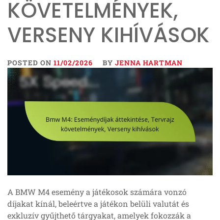
KÖVETELMÉNYEK,
VERSENY KIHÍVÁSOK
POSTED ON
11/02/2026
BY
JENNA HARTMAN
A BMW M4 esemény a játékosok számára vonzó
díjakat kínál, beleértve a játékon belüli valutát és
exkluzív gyűjthető tárgyakat, amelyek fokozzák a