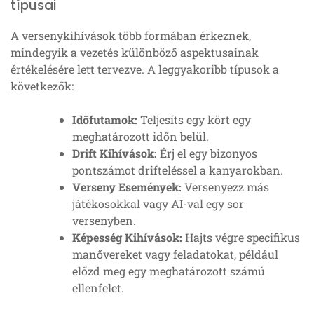
típusai
A versenykihívások több formában érkeznek,
mindegyik a vezetés különböző aspektusainak
értékelésére lett tervezve. A leggyakoribb típusok a
következők:
Időfutamok:
Teljesíts egy kört egy
meghatározott időn belül.
Drift Kihívások:
Érj el egy bizonyos
pontszámot drifteléssel a kanyarokban.
Verseny Események:
Versenyezz más
játékosokkal vagy AI-val egy sor
versenyben.
Képesség Kihívások:
Hajts végre specifikus
manővereket vagy feladatokat, például
előzd meg egy meghatározott számú
ellenfelet.