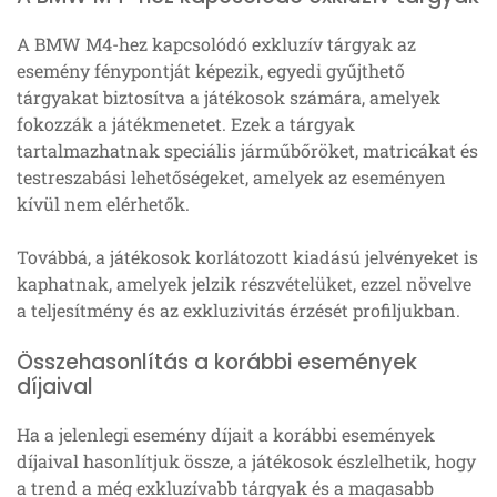
A BMW M4-hez kapcsolódó exkluzív tárgyak az
esemény fénypontját képezik, egyedi gyűjthető
tárgyakat biztosítva a játékosok számára, amelyek
fokozzák a játékmenetet. Ezek a tárgyak
tartalmazhatnak speciális járműbőröket, matricákat és
testreszabási lehetőségeket, amelyek az eseményen
kívül nem elérhetők.
Továbbá, a játékosok korlátozott kiadású jelvényeket is
kaphatnak, amelyek jelzik részvételüket, ezzel növelve
a teljesítmény és az exkluzivitás érzését profiljukban.
Összehasonlítás a korábbi események
díjaival
Ha a jelenlegi esemény díjait a korábbi események
díjaival hasonlítjuk össze, a játékosok észlelhetik, hogy
a trend a még exkluzívabb tárgyak és a magasabb