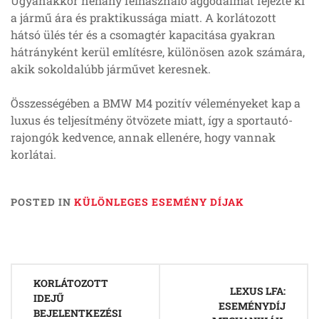
Ugyanakkor néhány felhasználó aggodalmát fejezte ki
a jármű ára és praktikussága miatt. A korlátozott
hátsó ülés tér és a csomagtér kapacitása gyakran
hátrányként kerül említésre, különösen azok számára,
akik sokoldalúbb járművet keresnek.
Összességében a BMW M4 pozitív véleményeket kap a
luxus és teljesítmény ötvözete miatt, így a sportautó-
rajongók kedvence, annak ellenére, hogy vannak
korlátai.
POSTED IN
KÜLÖNLEGES ESEMÉNY DÍJAK
Post
KORLÁTOZOTT
navigation
LEXUS LFA:
IDEJŰ
ESEMÉNYDÍJ
BEJELENTKEZÉSI