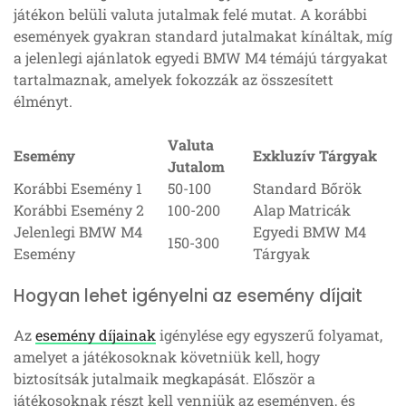
játékon belüli valuta jutalmak felé mutat. A korábbi
események gyakran standard jutalmakat kínáltak, míg
a jelenlegi ajánlatok egyedi BMW M4 témájú tárgyakat
tartalmaznak, amelyek fokozzák az összesített
élményt.
Valuta
Esemény
Exkluzív Tárgyak
Jutalom
Korábbi Esemény 1
50-100
Standard Bőrök
Korábbi Esemény 2
100-200
Alap Matricák
Jelenlegi BMW M4
Egyedi BMW M4
150-300
Esemény
Tárgyak
Hogyan lehet igényelni az esemény díjait
Az
esemény díjainak
igénylése egy egyszerű folyamat,
amelyet a játékosoknak követniük kell, hogy
biztosítsák jutalmaik megkapását. Először a
játékosoknak részt kell venniük az eseményen, és