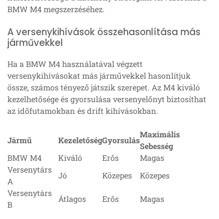
BMW M4 megszerzéséhez.
A versenykihívások összehasonlítása más
járművekkel
Ha a BMW M4 használatával végzett
versenykihívásokat más járművekkel hasonlítjuk
össze, számos tényező játszik szerepet. Az M4 kiváló
kezelhetősége és gyorsulása versenyelőnyt biztosíthat
az időfutamokban és drift kihívásokban.
Maximális
Jármű
Kezeletőség
Gyorsulás
Sebesség
BMW M4
Kiváló
Erős
Magas
Versenytárs
Jó
Közepes
Közepes
A
Versenytárs
Átlagos
Erős
Magas
B