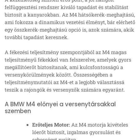
felfüggesztési rendszer kiváló tapadást és stabilitást
biztosít a kanyarokban. Az M4 hátsókerék-meghajtású,
ami fokozza a dinamikus vezetési élményt, bár elérhető
egy összkerék-meghajtású opció is, azok számára, akik
további tapadást keresnek.
A fékezési teljesítmény szempontjából az M4 magas
teljesítményű fékekkel van felszerelve, amelyek gyors
megállítóerőt biztosítanak, ami kulcsfontosságú a
versenykörülmények között. Összességében a
teljesítménymutatói az M4-et a legjobb választássá
teszik a rajongók és versenyzők számára egyaránt.
A BMW M4 előnyei a versenytársakkal
szemben
Erőteljes Motor:
Az M4 motorja kivételes
lóerőt biztosít, izgalmas gyorsulást és
sebességet nyújtva.