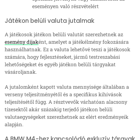
eseményen való részvételért
Játékon belüli valuta jutalmak
A játékosok játékon belüli valutát szerezhetnek az
esemény díjak
ént, amelyet a játékélmény fokozására
használhatnak. Ez a valuta lehetővé teszi a játékosok
számára, hogy fejlesztéseket, jármű testreszabási
lehetőségeket és egyéb játékon belüli tárgyakat
vásároljanak.
A jutalomként kapott valuta mennyisége általában a
verseny teljesítményétől és a specifikus kihívások
teljesítésétől függ. A résztvevők várhatóan alacsony
tízesektől akár százakig terjedő játékon belüli
valutaegységeket szerezhetnek az elért eredményeik
alapján.
A BMW M4-hez kapcsolódó exkluzív tárgyak