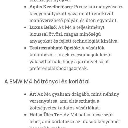
Agilis Kezelhetőség:
Precíz kormányzása és
kiegyensúlyozott váza miatt rendkívül
manőverezhető pályán és úton egyaránt.
Luxus Belső:
Az M4 a teljesítményt
luxussal ötvözi, magas minőségű
anyagokat és fejlett technológiát kínálva.
Testreszabható Opciók:
A vásárlók
különböző trim-ek és csomagok közül
választhatnak, hogy a járművet saját
preferenciáikhoz igazítsák.
A BMW M4 hátrányai és korlátai
Ár:
Az M4 gyakran drágább, mint néhány
versenytársa, ami elriaszthatja a
költségvetés-tudatos vásárlókat.
Hátsó Ülés Tér:
Az M4 hátsó ülése szűk
lehet, ami korlátozza az utasok kényelmét