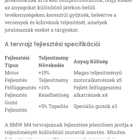
az anyagokat különböző játékon belüli
tevékenységeken keresztül gyűjtsék, beleértve a
versenyek és kihívások teljesítését, amelyek
jutalmazzák ezeket a tárgyakat.
A tervrajz fejlesztési specifikációi
Fejlesztési
Teljesítmény
Anyag Költség
Típus
Növekedés
Motor
+15%
Magas teljesítményű
Fejlesztés
Teljesítmény
motoralkatrészek x5
Felfüggesztés
+10%
Fejlett felfüggesztési
Fejlesztés
Kezelhetőség
alkatrészek x4
Gumi
+5% Tapadás
Speciális gumik x3
Fejlesztés
A BMW M4 tervrajzának fejlesztése jelentősen javítja a
teljesítményét különböző mutatók mentén. Minden